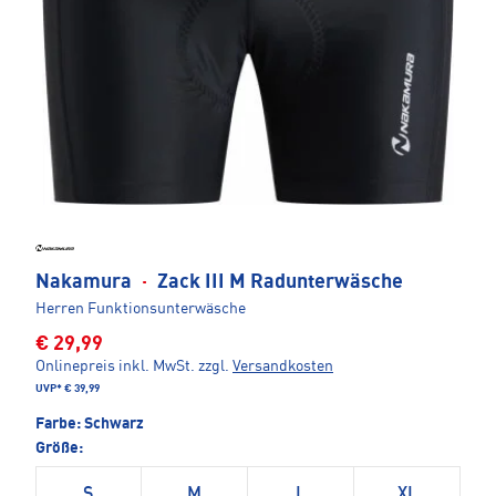
Nakamura
·
Zack III M Radunterwäsche
Herren Funktionsunterwäsche
€ 29,99
Onlinepreis inkl. MwSt.
zzgl.
Versandkosten
UVP*
€ 39,99
Farbe:
Schwarz
Größe:
S
M
L
XL