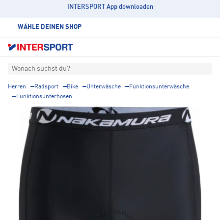
INTERSPORT App downloaden
WÄHLE DEINEN SHOP
Wonach suchst du?
Herren
Radsport
Bike
Unterwäsche
Funktionsunterwäsche
Funktionsunterhosen