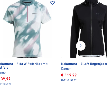
akamura
·
Fida W Radtrikot mit
Nakamura
·
Ella V Regenjack
alfzip
Damen
amen
€ 119,99
 39,99
UVP*
€ 149,99
P*
€ 59,99