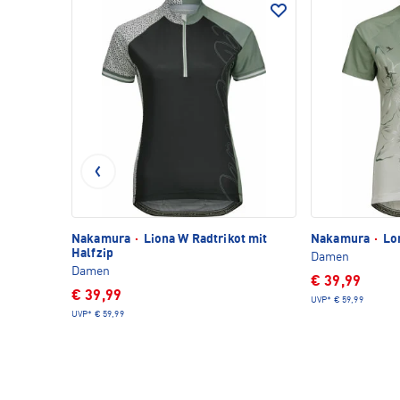
Nakamura
·
Liona W Radtrikot mit
Nakamura
·
Lor
Halfzip
Damen
Damen
€ 39,99
€ 39,99
UVP*
€ 59,99
UVP*
€ 59,99