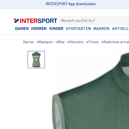
INTERSPORT App downloaden
Wonach suchst du?
DAMEN
HERREN
KINDER
SPORTARTEN
MARKEN
AKTUEL
Damen
Radsport
Bike
Oberteile
Trikots
Radtrikots ärme