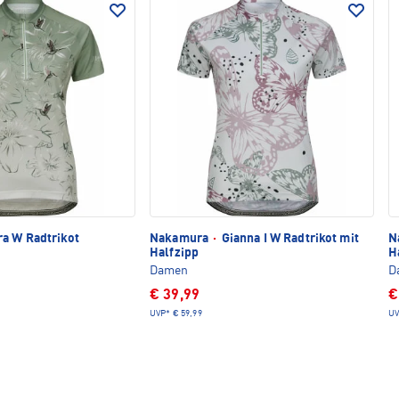
a W Radtrikot
Nakamura
·
Gianna I W Radtrikot mit
N
Halfzipp
H
Damen
D
€ 39,99
€
UVP*
€ 59,99
UV