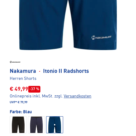
Nakamura
·
Itonio II Radshorts
Herren Shorts
€ 49,99
-37 %
Onlinepreis inkl. MwSt.
zzgl.
Versandkosten
UVP*
€ 79,99
Farbe:
Blau