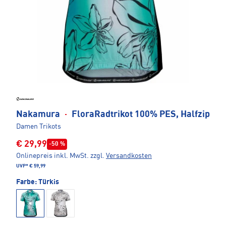
Nakamura
·
FloraRadtrikot 100% PES, Halfzip
Damen Trikots
€ 29,99
-50 %
Onlinepreis inkl. MwSt.
zzgl.
Versandkosten
UVP*
€ 59,99
Farbe:
Türkis