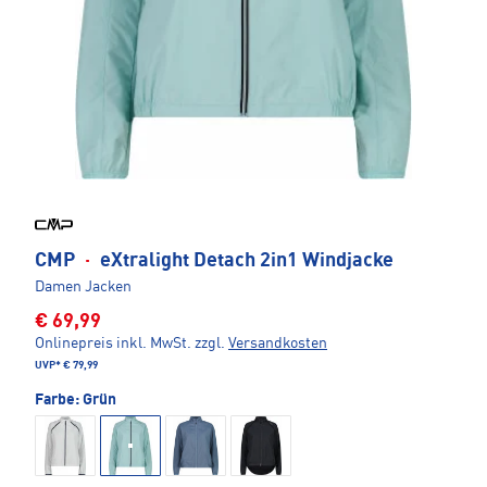
CMP
·
eXtralight Detach 2in1 Windjacke
Damen Jacken
€ 69,99
Onlinepreis inkl. MwSt.
zzgl.
Versandkosten
UVP*
€ 79,99
Farbe:
Grün