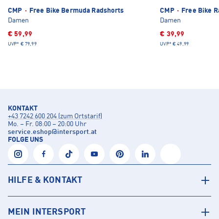
CMP
·
Free Bike Bermuda Radshorts
CMP
·
Free Bike Ra
Damen
Damen
€ 59,99
€ 39,99
UVP*
€ 79,99
UVP*
€ 49,99
KONTAKT
+43 7242 600 204 (zum Ortstarif)
Mo. – Fr. 08:00 – 20:00 Uhr
service.eshop
@
intersport.at
FOLGE UNS
HILFE & KONTAKT
MEIN INTERSPORT