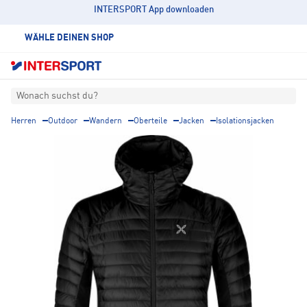
INTERSPORT App downloaden
WÄHLE DEINEN SHOP
Wonach suchst du?
Herren
Outdoor
Wandern
Oberteile
Jacken
Isolationsjacken