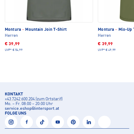
Montura
·
Mountain Join T-Shirt
Montura
·
Mix-Up 
Herren
Herren
€ 39,99
€ 39,99
UVP*
€ 54,99
UVP*
€ 49,99
KONTAKT
+43 7242 600 204 (zum Ortstarif)
Mo. – Fr. 08:00 – 20:00 Uhr
service.eshop
@
intersport.at
FOLGE UNS