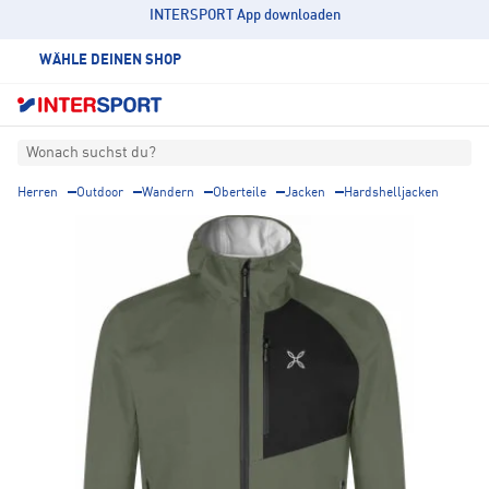
INTERSPORT App downloaden
WÄHLE DEINEN SHOP
Wonach suchst du?
Herren
Outdoor
Wandern
Oberteile
Jacken
Hardshelljacken