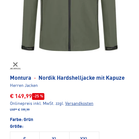
Montura
·
Nordik Hardshelljacke mit Kapuze
Herren Jacken
€ 149,99
-25 %
Onlinepreis inkl. MwSt.
zzgl.
Versandkosten
UVP*
€ 199,99
Farbe:
Grün
Größe: