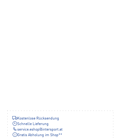
Kostenlose Rücksendung
Schnelle Lieferung
service.eshop
@
intersport.at
Gratis Abholung im Shop**