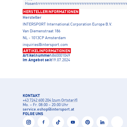
Hosentrrrrrrrrrrrrrrrrrrrrrrrrrrrrrrrrrrrrrrrrrrrrrrrrrrrr
HERSTELLERINFORMATIONEN
Hersteller
INTERSPORT International Corporation Europe B.V.
Van Diemenstraat 186
NL - 1013CP Amsterdam
inquiries@intersport.com
ARTIKELINFORMATIONEN
Artikelnummer:
860001049
Im Angebot seit
19.07.2024
KONTAKT
+43 7242 600 204 (zum Ortstarif)
Mo. – Fr. 08:00 – 20:00 Uhr
service.eshop
@
intersport.at
FOLGE UNS