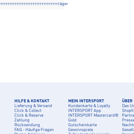
rrrrrrrrrrrrrrrrrrrrrrrrrrrrrrrrrräger
HILFE & KONTAKT
MEIN INTERSPORT
ÜBER
Lieferung & Versand
Kundenkarte & Loyalty
Das U
Click & Collect
INTERSPORT App
Shopf
Click & Reserve
INTERSPORT Mastercard®
Partn
Zahlung
Gold
Press
Rücksendung
Gutscheinkarte
Nachha
FAQ - Häufige Fragen
Gewinnspiele
Gesell