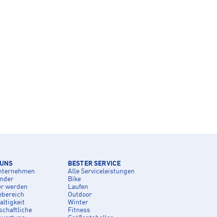
 UNS
BESTER SERVICE
nternehmen
Alle Serviceleistungen
inder
Bike
er werden
Laufen
ebereich
Outdoor
ltigkeit
Winter
schaftliche
Fitness