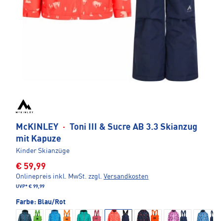
McKINLEY
·
Toni III & Sucre AB 3.3 Skianzug
mit Kapuze
Kinder Skianzüge
€ 59,99
Onlinepreis inkl. MwSt.
zzgl.
Versandkosten
UVP*
€ 99,99
Farbe:
Blau/Rot