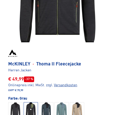
McKINLEY
·
Thoma II Fleecejacke
Herren Jacken
€ 49,99
-37 %
Onlinepreis inkl. MwSt.
zzgl.
Versandkosten
UVP*
€ 79,99
Farbe:
Grau