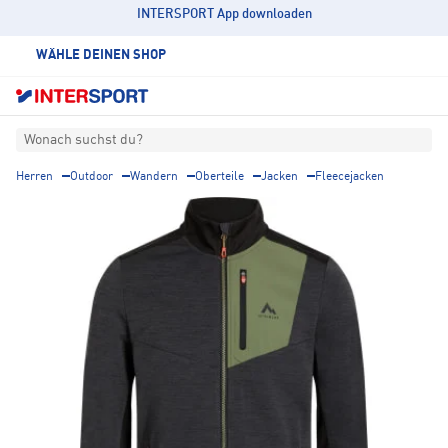
INTERSPORT App downloaden
WÄHLE DEINEN SHOP
Wonach suchst du?
Herren
Outdoor
Wandern
Oberteile
Jacken
Fleecejacken