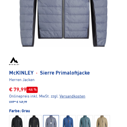
McKINLEY
·
Sierre Primaloftjacke
Herren Jacken
€ 79,99
-46 %
Onlinepreis inkl. MwSt.
zzgl.
Versandkosten
UVP*
€ 149,99
Farbe:
Grau