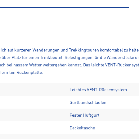
dich auf kürzeren Wanderungen und Trekkingtouren komfortabel zu halten
e über Platz für einen Trinkbeutel, Befestigungen für die Wanderstöcke u
auch bei nassem Wetter weitergehen kannst. Das leichte VENT-Rückensy
formten Rückenplatte.
Leichtes VENT-Rückensystem
Gurtbandschlaufen
Fester Hüftgurt
Deckeltasche