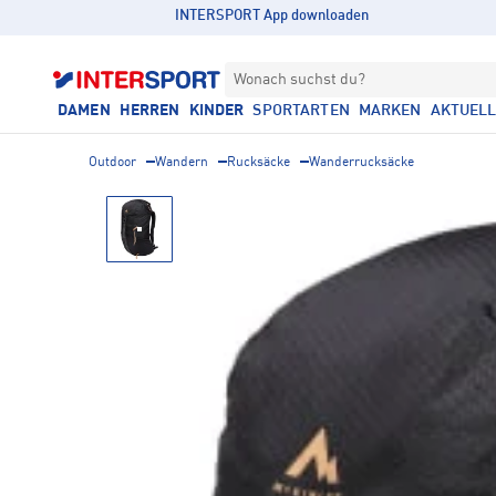
INTERSPORT App downloaden
Wonach suchst du?
DAMEN
HERREN
KINDER
SPORTARTEN
MARKEN
AKTUEL
Outdoor
Wandern
Rucksäcke
Wanderrucksäcke