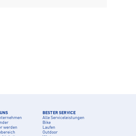
 UNS
BESTER SERVICE
nternehmen
Alle Serviceleistungen
inder
Bike
er werden
Laufen
ebereich
Outdoor