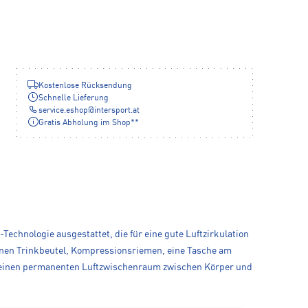
Kostenlose Rücksendung
Schnelle Lieferung
service.eshop
@
intersport.at
Gratis Abholung im Shop**
echnologie ausgestattet, die für eine gute Luftzirkulation
einen Trinkbeutel, Kompressionsriemen, eine Tasche am
r einen permanenten Luftzwischenraum zwischen Körper und