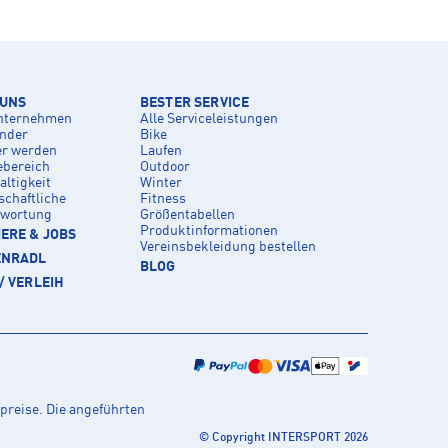
 UNS
BESTER SERVICE
nternehmen
Alle Serviceleistungen
inder
Bike
er werden
Laufen
ebereich
Outdoor
ltigkeit
Winter
schaftliche
Fitness
twortung
Größentabellen
Produktinformationen
ERE & JOBS
Vereinsbekleidung bestellen
ENRADL
BLOG
/ VERLEIH
preise. Die angeführten
© Copyright INTERSPORT 2026