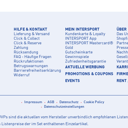
HILFE & KONTAKT
MEIN INTERSPORT
ÜBER
Lieferung & Versand
Kundenkarte & Loyalty
Das U
Click & Collect
INTERSPORT App
Shopf
Click & Reserve
INTERSPORT Mastercard®
Partn
Zahlung
Gold
Press
Rücksendung
Gutscheinkarte
Nachha
FAQ - Häufige Fragen
Gewinnspiele
Gesell
Rückrufaktionen
Zufriedenheitsgarantie
Veran
Betrugswarnungen
AKTUELLE WERBUNG
KARRI
Barrierefreiheitserklärung
PROMOTIONS & COUPONS
FIRM
Widerruf
EVENTS
RENT 
Impressum
AGB
Datenschutz
Cookie Policy
Datenschutzeinstellungen
Ps sind die aktuellen vom Hersteller unverbindlich empfohlenen Listen
istenpreise der im Set enthaltenen Einzelartikel.