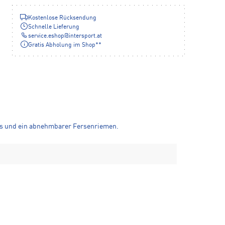
Kostenlose Rücksendung
Schnelle Lieferung
service.eshop
@
intersport.at
Gratis Abholung im Shop**
uss und ein abnehmbarer Fersenriemen.