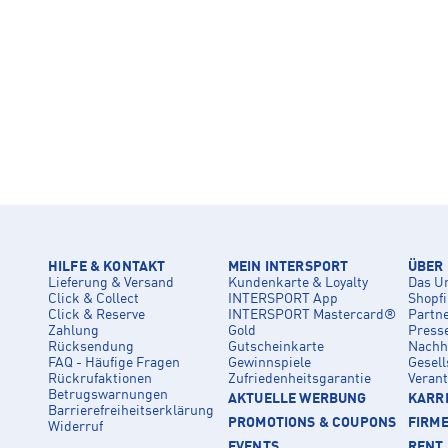
HILFE & KONTAKT
MEIN INTERSPORT
ÜBER
Lieferung & Versand
Kundenkarte & Loyalty
Das U
Click & Collect
INTERSPORT App
Shopf
Click & Reserve
INTERSPORT Mastercard®
Partn
Zahlung
Gold
Press
Rücksendung
Gutscheinkarte
Nachha
FAQ - Häufige Fragen
Gewinnspiele
Gesell
Rückrufaktionen
Zufriedenheitsgarantie
Veran
Betrugswarnungen
AKTUELLE WERBUNG
KARRI
Barrierefreiheitserklärung
PROMOTIONS & COUPONS
FIRM
Widerruf
EVENTS
RENT 