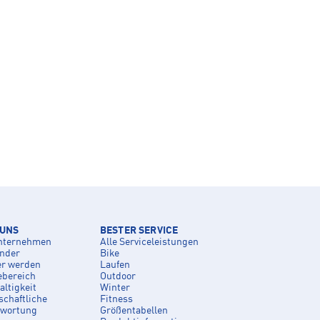
 UNS
BESTER SERVICE
nternehmen
Alle Serviceleistungen
inder
Bike
er werden
Laufen
ebereich
Outdoor
ltigkeit
Winter
schaftliche
Fitness
twortung
Größentabellen