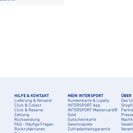
HILFE & KONTAKT
MEIN INTERSPORT
ÜBER
Lieferung & Versand
Kundenkarte & Loyalty
Das U
Click & Collect
INTERSPORT App
Shopf
Click & Reserve
INTERSPORT Mastercard®
Partn
Zahlung
Gold
Press
Rücksendung
Gutscheinkarte
Nachha
FAQ - Häufige Fragen
Gewinnspiele
Gesell
Rückrufaktionen
Zufriedenheitsgarantie
Veran