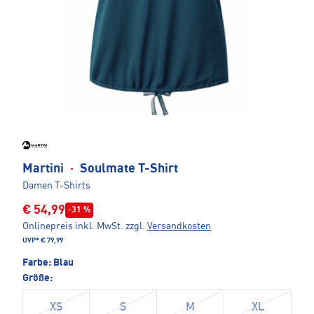
Martini
·
Soulmate T-Shirt
Damen T-Shirts
€ 54,99
-31 %
Onlinepreis inkl. MwSt.
zzgl.
Versandkosten
UVP*
€ 79,99
Farbe:
Blau
Größe:
XS
S
M
XL