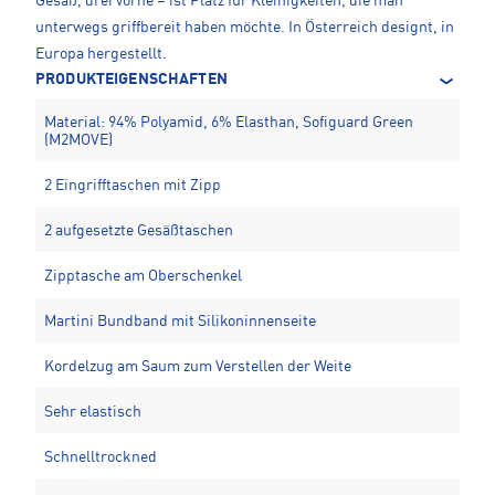
Gesäß, drei vorne – ist Platz für Kleinigkeiten, die man
unterwegs griffbereit haben möchte. In Österreich designt, in
Europa hergestellt.
PRODUKTEIGENSCHAFTEN
Material: 94% Polyamid, 6% Elasthan, Sofiguard Green
(M2MOVE)
2 Eingrifftaschen mit Zipp
2 aufgesetzte Gesäßtaschen
Zipptasche am Oberschenkel
Martini Bundband mit Silikoninnenseite
Kordelzug am Saum zum Verstellen der Weite
Sehr elastisch
Schnelltrockned