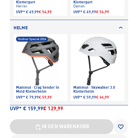
Klettergurt
Klettergurt
Herren
Damen
UVP*
€ 69,99
€ 54,99
UVP*
€ 69,99
€ 54,99
HELME
Outdoor Special 2026
Mammut
·
Crag Sender In
Mammut
·
Skywalker 3.0
Mold Kletterhelm
Kletterhelm
UVP*
€ 79,99
€ 59,99
UVP*
€ 59,99
€ 44,99
UVP*
€ 159,99
€ 129,99
IN DEN WARENKORB