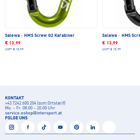
Salewa
·
HMS Screw G2 Karabiner
Salewa
·
HMS Scre
€ 13,99
€ 13,99
UVP*
€ 15,99
UVP*
€ 15,99
KONTAKT
+43 7242 600 204 (zum Ortstarif)
Mo. – Fr. 08:00 – 20:00 Uhr
service.eshop
@
intersport.at
FOLGE UNS