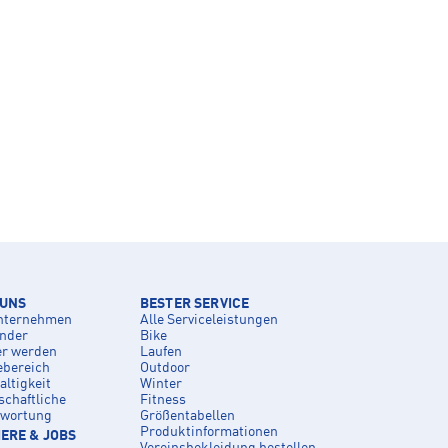
 UNS
BESTER SERVICE
nternehmen
Alle Serviceleistungen
inder
Bike
er werden
Laufen
ebereich
Outdoor
ltigkeit
Winter
schaftliche
Fitness
twortung
Größentabellen
Produktinformationen
ERE & JOBS
Vereinsbekleidung bestellen