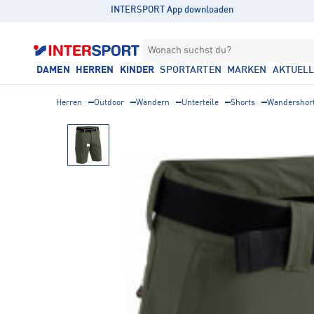
INTERSPORT App downloaden
Wonach suchst du?
DAMEN
HERREN
KINDER
SPORTARTEN
MARKEN
AKTUEL
Herren
Outdoor
Wandern
Unterteile
Shorts
Wandershor