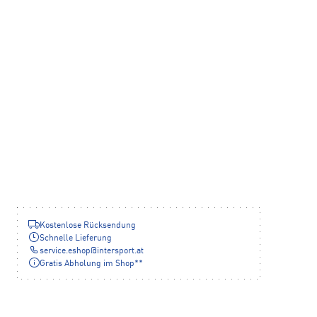
Kostenlose Rücksendung
Schnelle Lieferung
service.eshop
@
intersport.at
Gratis Abholung im Shop**