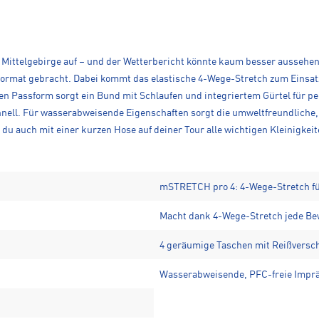
ittelgebirge auf – und der Wetterbericht könnte kaum besser aussehen.
 Format gebracht. Dabei kommt das elastische 4-Wege-Stretch zum Eins
Passform sorgt ein Bund mit Schlaufen und integriertem Gürtel für pe
ell. Für wasserabweisende Eigenschaften sorgt die umweltfreundliche, 
auch mit einer kurzen Hose auf deiner Tour alle wichtigen Kleinigkeiten
mSTRETCH pro 4: 4-Wege-Stretch fü
Macht dank 4-Wege-Stretch jede Be
4 geräumige Taschen mit Reißversc
Wasserabweisende, PFC-freie Imprä