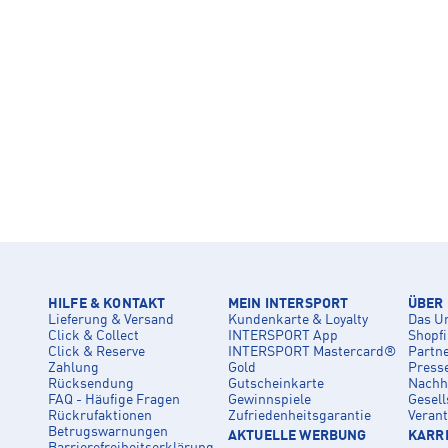
HILFE & KONTAKT
MEIN INTERSPORT
ÜBER
Lieferung & Versand
Kundenkarte & Loyalty
Das U
Click & Collect
INTERSPORT App
Shopf
Click & Reserve
INTERSPORT Mastercard®
Partn
Zahlung
Gold
Press
Rücksendung
Gutscheinkarte
Nachha
FAQ - Häufige Fragen
Gewinnspiele
Gesell
Rückrufaktionen
Zufriedenheitsgarantie
Veran
Betrugswarnungen
AKTUELLE WERBUNG
KARRI
Barrierefreiheitserklärung