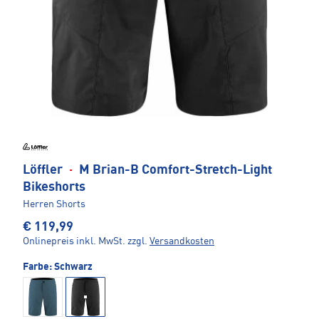
Löffler
·
M Brian-B Comfort-Stretch-Light
Bikeshorts
Herren Shorts
€ 119,99
Onlinepreis inkl. MwSt.
zzgl.
Versandkosten
Farbe:
Schwarz