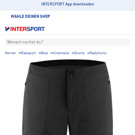
INTERSPORT App downloaden
WÄHLE DEINEN SHOP
Wonach suchst du?
Herren
Radsport
Bike
Unterteile
Shorts
Radshorts