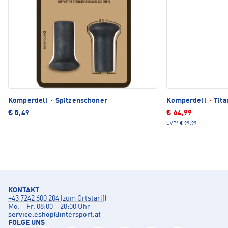
Komperdell
·
Spitzenschoner
Komperdell
·
Tita
€ 5,49
€ 64,99
UVP*
€ 99,99
KONTAKT
+43 7242 600 204 (zum Ortstarif)
Mo. – Fr. 08:00 – 20:00 Uhr
service.eshop
@
intersport.at
FOLGE UNS