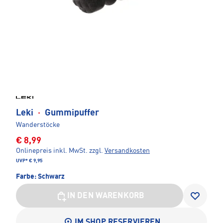
Leki
·
Gummipuffer
Wanderstöcke
€ 8,99
Onlinepreis inkl. MwSt.
zzgl.
Versandkosten
UVP*
€ 9,95
Farbe:
Schwarz
IN DEN WARENKORB
IM SHOP RESERVIEREN