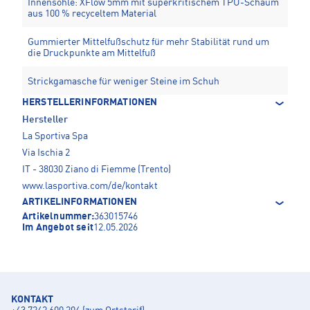
Innensohle: XFlow 5mm mit superkritischem TPU-Schaum
aus 100 % recyceltem Material
Gummierter Mittelfußschutz für mehr Stabilität rund um
die Druckpunkte am Mittelfuß
Strickgamasche für weniger Steine im Schuh
HERSTELLERINFORMATIONEN
Hersteller
La Sportiva Spa
Via Ischia 2
IT - 38030 Ziano di Fiemme (Trento)
www.lasportiva.com/de/kontakt
ARTIKELINFORMATIONEN
Artikelnummer:
363015746
Im Angebot seit
12.05.2026
KONTAKT