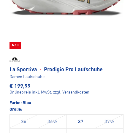
Neu
La Sportiva
·
Prodigio Pro Laufschuhe
Damen Laufschuhe
€ 199,99
Onlinepreis inkl. MwSt.
zzgl.
Versandkosten
Farbe:
Blau
Größe:
36
36½
37
37½