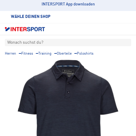
INTERSPORT App downloaden
WÄHLE DEINEN SHOP
Wonach suchst du?
Herren
Fitness
Training
Oberteile
Poloshirts