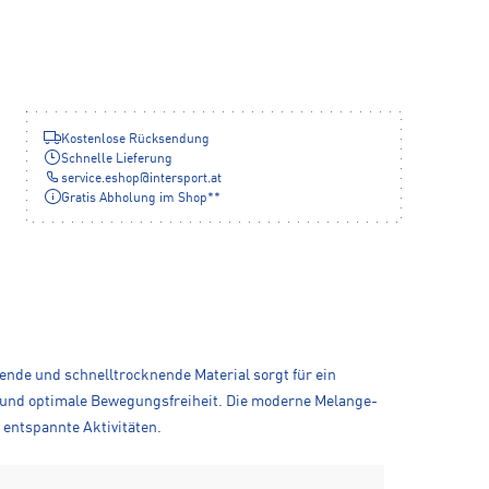
Kostenlose Rücksendung
Schnelle Lieferung
service.eshop
@
intersport.at
Gratis Abholung im Shop**
rende und schnelltrocknende Material sorgt für ein
t und optimale Bewegungsfreiheit. Die moderne Melange-
d entspannte Aktivitäten.