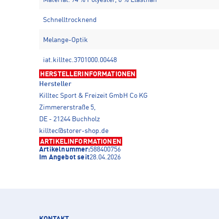
Material: 94 % Polyester, 6 % Elasthan
Schnelltrocknend
Melange-Optik
iat.killtec.3701000.00448
HERSTELLERINFORMATIONEN
Hersteller
Killtec Sport & Freizeit GmbH Co KG
Zimmererstraße 5,
DE - 21244 Buchholz
killtec@storer-shop.de
ARTIKELINFORMATIONEN
Artikelnummer:
588400756
Im Angebot seit
28.04.2026