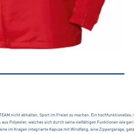
 TEAM nicht abhalten, Sport im Freien zu machen. Ein hochfunktionelle
% aus Polyester, welches sich durch seine vielfältigen Funktionen wie ge
 eine im Kragen integrierte Kapuze mit Windfang, eine Zippergarage, get