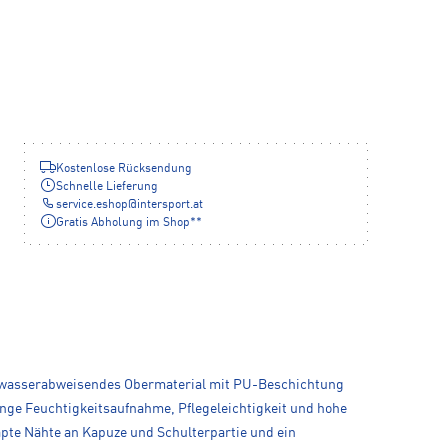
Kostenlose Rücksendung
Schnelle Lieferung
service.eshop
@
intersport.at
Gratis Abholung im Shop**
s, wasserabweisendes Obermaterial mit PU-Beschichtung
ringe Feuchtigkeitsaufnahme, Pflegeleichtigkeit und hohe
apte Nähte an Kapuze und Schulterpartie und ein