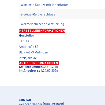
Wattierte Kapuze mit Innenfutter
2-Wege-Reißverschluss
Wärmeisolierende Wattierung
HERSTELLERINFORMATIONEN
Hersteller
JAKO AG
Amtstraße 82
DE - 74673 Mufingen
info@jako.de
ARTIKELINFORMATIONEN
Artikelnummer:
488104710
Im Angebot seit
24.02.2026
KONTAKT
+43 7242 600 204 (zum Ortstarif)