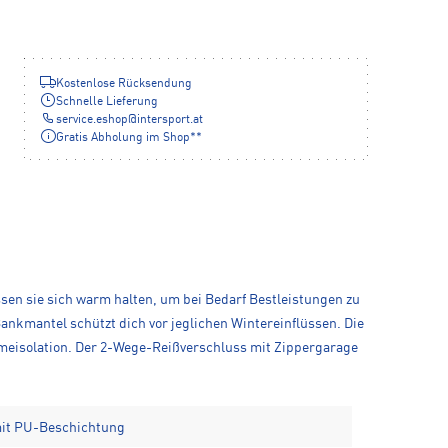
Kostenlose Rücksendung
Schnelle Lieferung
service.eshop
@
intersport.at
Gratis Abholung im Shop**
ssen sie sich warm halten, um bei Bedarf Bestleistungen zu
 Bankmantel schützt dich vor jeglichen Wintereinflüssen. Die
meisolation. Der 2-Wege-Reißverschluss mit Zippergarage
it PU-Beschichtung