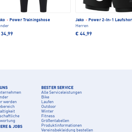
ako
·
Power Trainingshose
Jako
·
Power 2-In-1 Laufshor
inder
Herren
 34,99
€ 44,99
 UNS
BESTER SERVICE
nternehmen
Alle Serviceleistungen
inder
Bike
er werden
Laufen
ebereich
Outdoor
ltigkeit
Winter
schaftliche
Fitness
twortung
Größentabellen
Produktinformationen
ERE & JOBS
Vereinsbekleidung bestellen