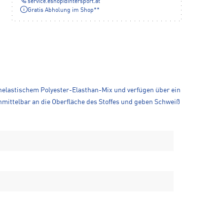
service.eshop
@
intersport.at
Gratis Abholung im Shop**
helastischem Polyester-Elasthan-Mix und verfügen über ein
nmittelbar an die Oberfläche des Stoffes und geben Schweiß