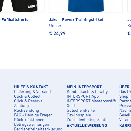
 Fußballshorts
Jako
·
Power Trainingstrikot
J
Unisex
K
€ 24,99
€
HILFE & KONTAKT
MEIN INTERSPORT
ÜBER
Lieferung & Versand
Kundenkarte & Loyalty
Das U
Click & Collect
INTERSPORT App
Shopf
Click & Reserve
INTERSPORT Mastercard®
Partn
Zahlung
Gold
Press
Rücksendung
Gutscheinkarte
Nachha
FAQ - Häufige Fragen
Gewinnspiele
Gesell
Rückrufaktionen
Zufriedenheitsgarantie
Veran
Betrugswarnungen
AKTUELLE WERBUNG
KARRI
Barrierefreiheitserklärung