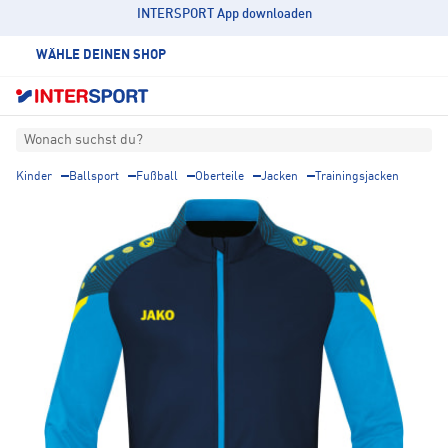
INTERSPORT App downloaden
WÄHLE DEINEN SHOP
Wonach suchst du?
Kinder
Ballsport
Fußball
Oberteile
Jacken
Trainingsjacken