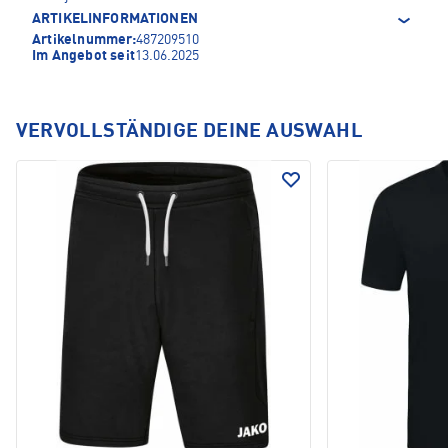
ARTIKELINFORMATIONEN
Artikelnummer:
487209510
Im Angebot seit
13.06.2025
VERVOLLSTÄNDIGE DEINE AUSWAHL