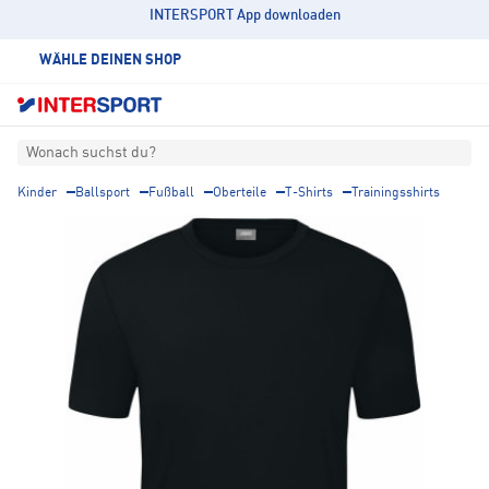
INTERSPORT App downloaden
WÄHLE DEINEN SHOP
Wonach suchst du?
Kinder
Ballsport
Fußball
Oberteile
T-Shirts
Trainingsshirts