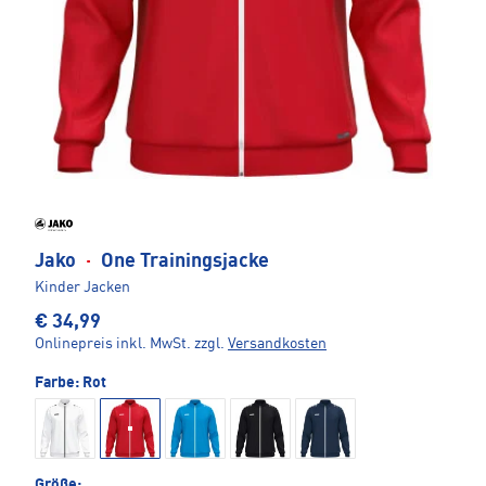
Jako
·
One Trainingsjacke
Kinder Jacken
€ 34,99
Onlinepreis inkl. MwSt.
zzgl.
Versandkosten
Farbe:
Rot
Größe: