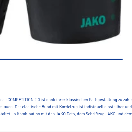
Hose COMPETITION 2.0 ist dank ihrer klassischen Farbgestaltung zu zahlr
auen. Der elastische Bund mit Kordelzug ist individuell einstellbar und 
taltet. In Kombination mit den JAKO Dots, dem Schriftzug JAKO und dem w