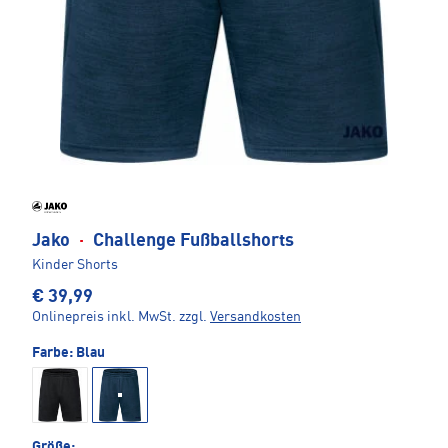
Jako
·
Challenge Fußballshorts
Kinder Shorts
€ 39,99
Onlinepreis inkl. MwSt.
zzgl.
Versandkosten
Farbe:
Blau
Größe: