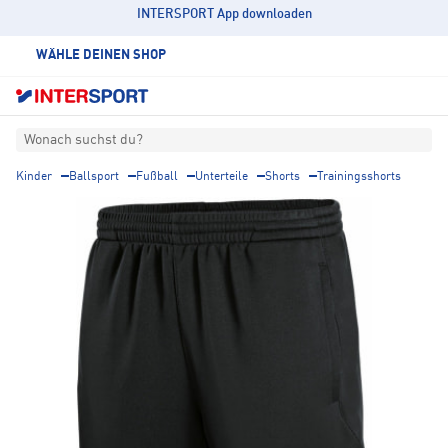
INTERSPORT App downloaden
WÄHLE DEINEN SHOP
Wonach suchst du?
Kinder
Ballsport
Fußball
Unterteile
Shorts
Trainingsshorts