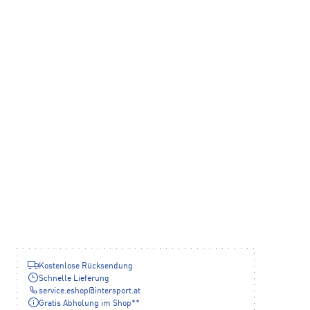
Kostenlose Rücksendung
Schnelle Lieferung
service.eshop
@
intersport.at
Gratis Abholung im Shop**