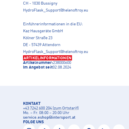
CH - 1030 Bussigny
HydroFlask_Support@helenoftroy.eu
Einführerinformationen in die EU:
Kaz Hausgeräte GmbH
Kölner Straße 23
DE - 57439 Attendorn
HydroFlask_Support@helenoftroy.eu
ARTIKELINFORMATIONEN
Artikelnummer:
238000600
Im Angebot seit
02.08.2024
KONTAKT
+43 7242 600 204 (zum Ortstarif)
Mo. – Fr. 08:00 – 20:00 Uhr
service.eshop
@
intersport.at
FOLGE UNS