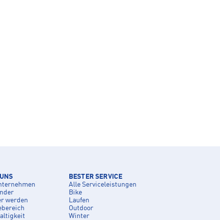
 UNS
BESTER SERVICE
nternehmen
Alle Serviceleistungen
inder
Bike
er werden
Laufen
ebereich
Outdoor
ltigkeit
Winter