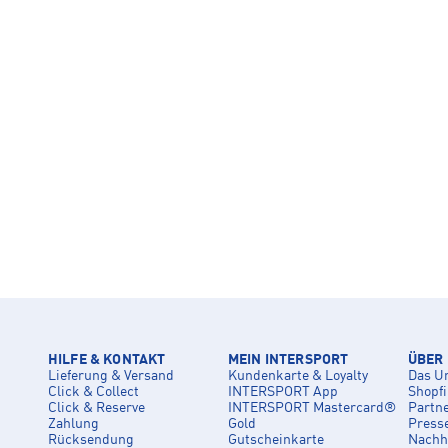
HILFE & KONTAKT
MEIN INTERSPORT
ÜBER
Lieferung & Versand
Kundenkarte & Loyalty
Das U
Click & Collect
INTERSPORT App
Shopf
Click & Reserve
INTERSPORT Mastercard®
Partn
Zahlung
Gold
Press
Rücksendung
Gutscheinkarte
Nachha