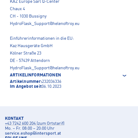
KAZ Europe Sàrl Q-Center
Chaux 4
CH - 1030 Bussigny
HydroFlask_Support@helenoftroy.eu
Einführerinformationen in die EU:
Kaz Hausgeräte GmbH
Kölner Straße 23
DE - 57439 Attendorn
HydroFlask_Support@helenoftroy.eu
ARTIKELINFORMATIONEN
Artikelnummer:
232036336
Im Angebot seit
06.10.2023
KONTAKT
+43 7242 600 204 (zum Ortstarif)
Mo. – Fr. 08:00 – 20:00 Uhr
service.eshop
@
intersport.at