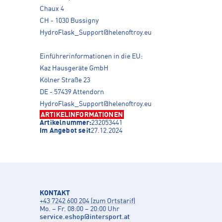
Chaux 4
CH - 1030 Bussigny
HydroFlask_Support@helenoftroy.eu
Einführerinformationen in die EU:
Kaz Hausgeräte GmbH
Kölner Straße 23
DE - 57439 Attendorn
HydroFlask_Support@helenoftroy.eu
ARTIKELINFORMATIONEN
Artikelnummer:
232053441
Im Angebot seit
27.12.2024
KONTAKT
+43 7242 600 204 (zum Ortstarif)
Mo. – Fr. 08:00 – 20:00 Uhr
service.eshop
@
intersport.at