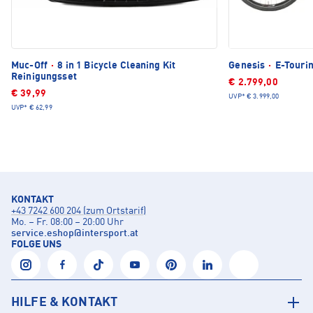
Muc-Off
·
8 in 1 Bicycle Cleaning Kit
Genesis
·
E-Tourin
Reinigungsset
€ 2.799,00
€ 39,99
UVP*
€ 3.999,00
UVP*
€ 62,99
KONTAKT
+43 7242 600 204 (zum Ortstarif)
Mo. – Fr. 08:00 – 20:00 Uhr
service.eshop
@
intersport.at
FOLGE UNS
HILFE & KONTAKT