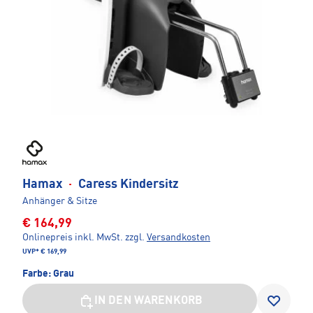
Hamax
·
Caress Kindersitz
Anhänger & Sitze
€ 164,99
Onlinepreis inkl. MwSt.
zzgl.
Versandkosten
UVP*
€ 169,99
Farbe:
Grau
IN DEN WARENKORB