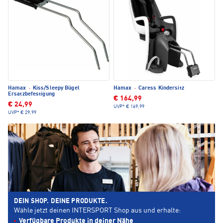
Hamax
·
Kiss/Sleepy Bügel
Hamax
·
Caress Kindersitz
Ersatzbefestigung
€ 164,99
€ 24,99
UVP*
€ 169,99
UVP*
€ 29,99
DEIN SHOP. DEINE PRODUKTE.
Wähle jetzt deinen INTERSPORT Shop aus und erhalte:
Verfügbare Produkte in deiner Nähe