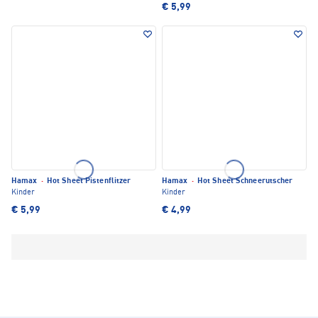
€ 5,99
Hamax
·
Hot Sheet Pistenflitzer
Hamax
·
Hot Sheet Schneerutscher
Kinder
Kinder
€ 5,99
€ 4,99