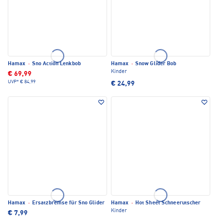
Hamax
·
Sno Action Lenkbob
Hamax
·
Snow Glider Bob
Kinder
€ 69,99
UVP*
€ 84,99
€ 24,99
Hamax
·
Ersatzbremse für Sno Glider
Hamax
·
Hot Sheet Schneerutscher
Kinder
€ 7,99