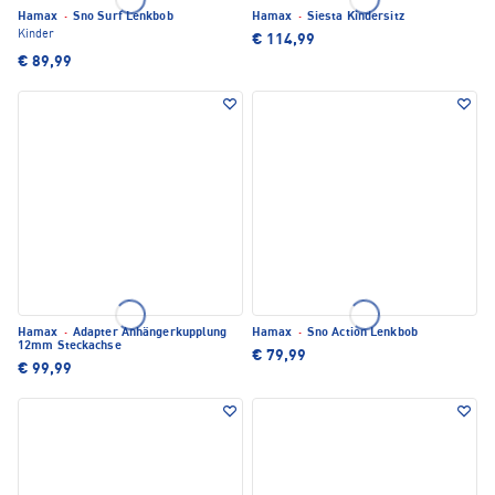
Hamax
·
Sno Surf Lenkbob
Hamax
·
Siesta Kindersitz
Kinder
€ 114,99
€ 89,99
Hamax
·
Adapter Anhängerkupplung
Hamax
·
Sno Action Lenkbob
12mm Steckachse
€ 79,99
€ 99,99