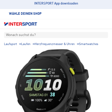
INTERSPORT App downloaden
WÄHLE DEINEN SHOP
Wonach suchst du?
Laufsport
Laufen
Herzfrequenzmesser & Uhren
Smartwatches