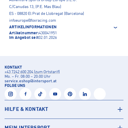
Adventure Sports Group Europe S.L.U.
C/Canudas 13, (P.E. Mas Blau)
ES - 08820 El Prat de Llobregat (Barcelona)
infoeurope@foxracing.com
ARTIKELINFORMATIONEN
Artikelnummer:
430041951
Im Angebot seit
02.01.2026
KONTAKT
+43 7242 600 204 (zum Ortstarif)
Mo. – Fr. 08:00 – 20:00 Uhr
service.eshop
@
intersport.at
FOLGE UNS
HILFE & KONTAKT