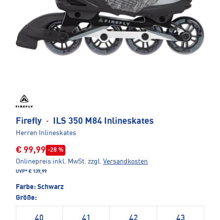
Firefly
·
ILS 350 M84 Inlineskates
Herren Inlineskates
€ 99,99
-28 %
Onlinepreis inkl. MwSt.
zzgl.
Versandkosten
UVP*
€ 139,99
Farbe:
Schwarz
Größe:
40
41
42
43