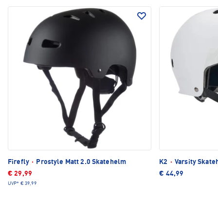
Firefly
·
Prostyle Matt 2.0 Skatehelm
K2
·
Varsity Skat
€ 29,99
€ 44,99
UVP*
€ 39,99