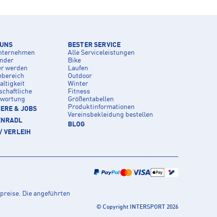
 UNS
BESTER SERVICE
nternehmen
Alle Serviceleistungen
inder
Bike
er werden
Laufen
ebereich
Outdoor
ltigkeit
Winter
schaftliche
Fitness
twortung
Größentabellen
Produktinformationen
ERE & JOBS
Vereinsbekleidung bestellen
ENRADL
BLOG
/ VERLEIH
preise. Die angeführten
© Copyright INTERSPORT 2026