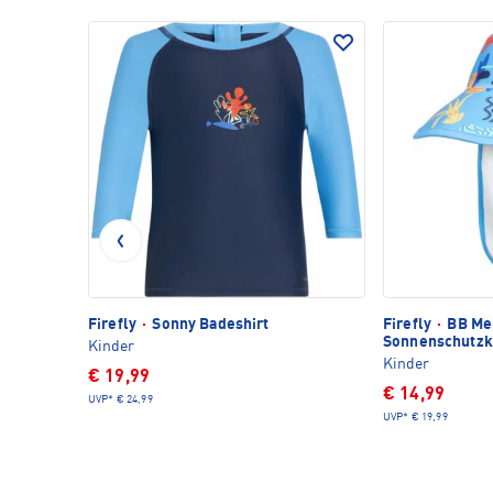
Firefly
·
Sonny Badeshirt
Firefly
·
BB Me
Sonnenschutz
Kinder
Kinder
€ 19,99
€ 14,99
UVP*
€ 24,99
UVP*
€ 19,99