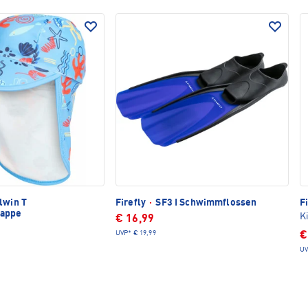
lwin T
Firefly
·
SF3 I Schwimmflossen
F
kappe
K
€ 16,99
UVP*
€ 19,99
€
UV