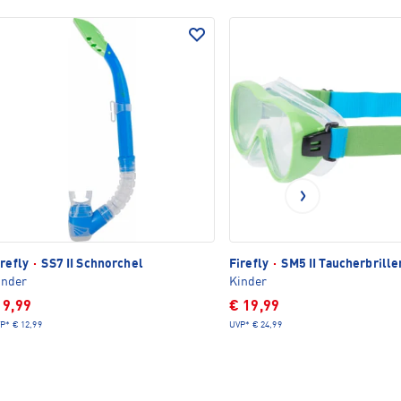
irefly
·
SS7 II Schnorchel
Firefly
·
SM5 II Taucherbrille
inder
Kinder
 9,99
€ 19,99
P*
€ 12,99
UVP*
€ 24,99