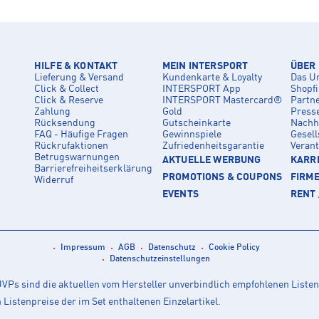
HILFE & KONTAKT
MEIN INTERSPORT
ÜBER
Lieferung & Versand
Kundenkarte & Loyalty
Das U
Click & Collect
INTERSPORT App
Shopf
Click & Reserve
INTERSPORT Mastercard®
Partn
Zahlung
Gold
Press
Rücksendung
Gutscheinkarte
Nachha
FAQ - Häufige Fragen
Gewinnspiele
Gesell
Rückrufaktionen
Zufriedenheitsgarantie
Veran
Betrugswarnungen
AKTUELLE WERBUNG
KARRI
Barrierefreiheitserklärung
PROMOTIONS & COUPONS
FIRM
Widerruf
EVENTS
RENT 
Impressum
AGB
Datenschutz
Cookie Policy
Datenschutzeinstellungen
Ps sind die aktuellen vom Hersteller unverbindlich empfohlenen Listen
istenpreise der im Set enthaltenen Einzelartikel.