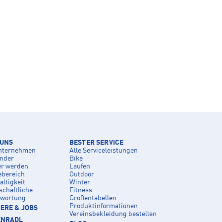
 UNS
BESTER SERVICE
nternehmen
Alle Serviceleistungen
inder
Bike
er werden
Laufen
ebereich
Outdoor
ltigkeit
Winter
schaftliche
Fitness
twortung
Größentabellen
Produktinformationen
ERE & JOBS
Vereinsbekleidung bestellen
ENRADL