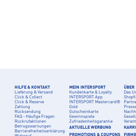
HILFE & KONTAKT
MEIN INTERSPORT
ÜBER
Lieferung & Versand
Kundenkarte & Loyalty
Das U
Click & Collect
INTERSPORT App
Shopf
Click & Reserve
INTERSPORT Mastercard®
Partn
Zahlung
Gold
Press
Rücksendung
Gutscheinkarte
Nachha
FAQ - Häufige Fragen
Gewinnspiele
Gesell
Rückrufaktionen
Zufriedenheitsgarantie
Veran
Betrugswarnungen
AKTUELLE WERBUNG
KARRI
Barrierefreiheitserklärung
PROMOTIONS & COUPONS
FIRM
Widerruf