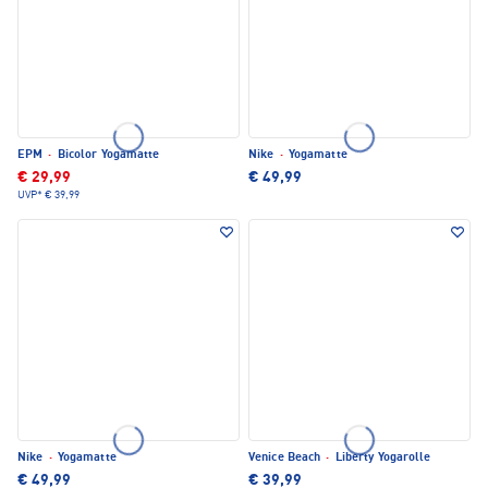
EPM
·
Bicolor Yogamatte
Nike
·
Yogamatte
€ 29,99
€ 49,99
UVP*
€ 39,99
Nike
·
Yogamatte
Venice Beach
·
Liberty Yogarolle
€ 49,99
€ 39,99