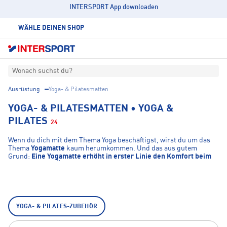
INTERSPORT App downloaden
WÄHLE DEINEN SHOP
Wonach suchst du?
Ausrüstung
Yoga- & Pilatesmatten
YOGA- & PILATESMATTEN • YOGA &
PILATES
24
Wenn du dich mit dem Thema Yoga beschäftigst, wirst du um das
Thema
Yogamatte
kaum herumkommen. Und das aus gutem
Grund:
Eine Yogamatte erhöht in erster Linie den Komfort beim
Ausführen der Übungen
, da der Druck auf die Knöchel und
Kontaktpunkte zum harten Boden minimiert. Beim Yoga ist der
sichere Stand jedoch mindestens genauso wichtig wie der Komfort.
Eine gute Yogamatte reduziert das Risiko, bei der Ausführung von
Yoga Übungen auszurutschen – dies gilt sowohl für die Ausführung
von anstrengenden wie auch entspannenden Übungen. Beim
YOGA- & PILATES-ZUBEHÖR
Entspannen willst du schließlich nicht das Gefühl haben, deinen
sonst sicheren Stand ständig korrigieren zu müssen.