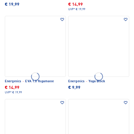
€ 19,99
€ 14,99
UVP*
€ 19,99
Energetics
·
EVA 1.0 Yogamatte
Energetics
·
Yoga Block
€ 14,99
€ 9,99
UVP*
€ 19,99