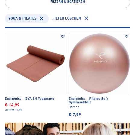
FILTERN & SORTIEREN
YOGA & PILATES
FILTER LÖSCHEN
Energetics
·
EVA 1.0 Yogamatte
Energetics
·
Pilates Soft
Gymnastikball
€ 14,99
Damen
UVP*
€ 19,99
€ 7,99