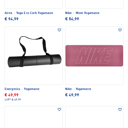
Airex
·
Yoga Eco Cork Yogamatte
Nike
·
Move Yogamatte
€ 94,99
€ 54,99
Energetics
·
Yogamatte
Nike
·
Yogamatte
€ 49,99
€ 49,99
UVP*
€ 69,99