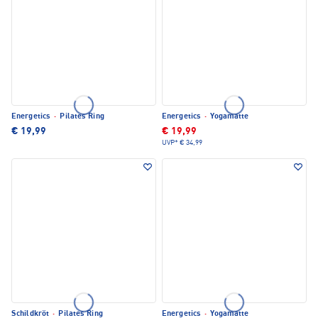
Energetics
·
Pilates Ring
Energetics
·
Yogamatte
€ 19,99
€ 19,99
UVP*
€ 34,99
Schildkröt
·
Pilates Ring
Energetics
·
Yogamatte