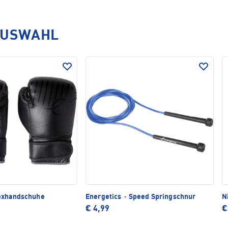
AUSWAHL
xhandschuhe
Energetics
·
Speed Springschnur
N
€ 4,99
€