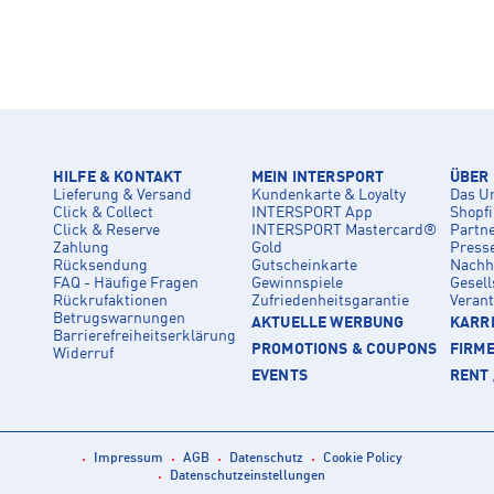
HILFE & KONTAKT
MEIN INTERSPORT
ÜBER
Lieferung & Versand
Kundenkarte & Loyalty
Das U
Click & Collect
INTERSPORT App
Shopf
Click & Reserve
INTERSPORT Mastercard®
Partn
Zahlung
Gold
Press
Rücksendung
Gutscheinkarte
Nachha
FAQ - Häufige Fragen
Gewinnspiele
Gesell
Rückrufaktionen
Zufriedenheitsgarantie
Veran
Betrugswarnungen
AKTUELLE WERBUNG
KARRI
Barrierefreiheitserklärung
PROMOTIONS & COUPONS
FIRM
Widerruf
EVENTS
RENT 
Impressum
AGB
Datenschutz
Cookie Policy
Datenschutzeinstellungen