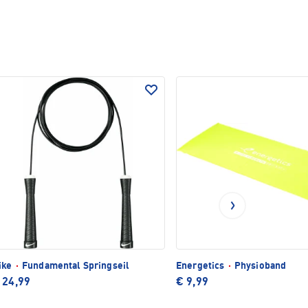
ike
·
Fundamental Springseil
Energetics
·
Physioband
 24,99
€ 9,99