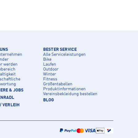
 UNS
BESTER SERVICE
nternehmen
Alle Serviceleistungen
inder
Bike
er werden
Laufen
ebereich
Outdoor
ltigkeit
Winter
schaftliche
Fitness
twortung
Größentabellen
Produktinformationen
ERE & JOBS
Vereinsbekleidung bestellen
ENRADL
BLOG
/ VERLEIH