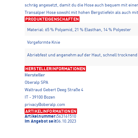
schräg angesetzt, damit du die Hose auch bequem mit einem 
Transalper Hose sowohl mit hohen Bergstiefeln als auch mi
PRODUKTEIGENSCHAFTEN
Material: 65 % Polyamid, 21 % Elasthan, 14 % Polyester
Vorgeformte Knie
Abriebfest und angenehm auf der Haut, schnell trocknend
HERSTELLERINFORMATIONEN
Hersteller
Oberalp SPA
Waltraud Gebert Deeg Straße 4
IT - 39100 Bozen
privacy@oberalp.com
ARTIKELINFORMATIONEN
Artikelnummer:
563161510
Im Angebot seit
06.10.2023