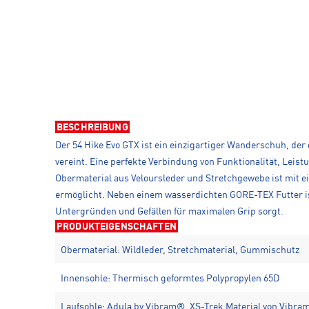
BESCHREIBUNG
Der 54 Hike Evo GTX ist ein einzigartiger Wanderschuh, der
vereint. Eine perfekte Verbindung von Funktionalität, Leist
Obermaterial aus Veloursleder und Stretchgewebe ist mit e
ermöglicht. Neben einem wasserdichten GORE-TEX Futter ist
Untergründen und Gefällen für maximalen Grip sorgt.
PRODUKTEIGENSCHAFTEN
Obermaterial: Wildleder, Stretchmaterial, Gummischutz
Innensohle: Thermisch geformtes Polypropylen 65D
Laufsohle: Adula by Vibram®, XS-Trek Material von Vibr