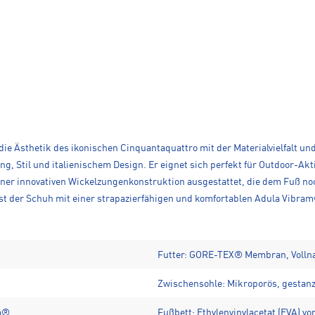
 die Ästhetik des ikonischen Cinquantaquattro mit der Materialvielfalt
ung, Stil und italienischem Design. Er eignet sich perfekt für Outdoor-A
iner innovativen Wickelzungenkonstruktion ausgestattet, die dem Fuß n
 der Schuh mit einer strapazierfähigen und komfortablen Adula Vibram®
Futter: GORE-TEX® Membran, Volln
Zwischensohle: Mikroporös, gestanz
am®
Fußbett: Ethylenvinylacetat (EVA) v