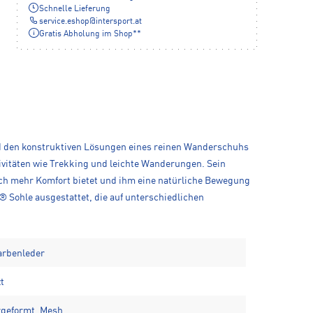
Schnelle Lieferung
service.eshop
@
intersport.at
Gratis Abholung im Shop**
 und den konstruktiven Lösungen eines reinen Wanderschuhs
ktivitäten wie Trekking und leichte Wanderungen. Sein
och mehr Komfort bietet und ihm eine natürliche Bewegung
 Sohle ausgestattet, die auf unterschiedlichen
arbenleder
t
orgeformt, Mesh