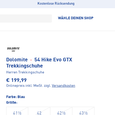
Kostenlose Rücksendung
WÄHLE DEINEN SHOP
Dolomite
·
54 Hike Evo GTX
Trekkingschuhe
Herren Trekkingschuhe
€ 199,99
Onlinepreis inkl. MwSt.
zzgl.
Versandkosten
Farbe:
Blau
Größe:
41½
42
42½
43½