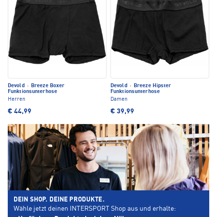
Devold
·
Breeze Boxer
Devold
·
Breeze Hipster
Funktionsunterhose
Funktionsunterhose
Herren
Damen
€ 44,99
€ 39,99
DEIN SHOP. DEINE PRODUKTE.
Wähle jetzt deinen INTERSPORT Shop aus und erhalte: