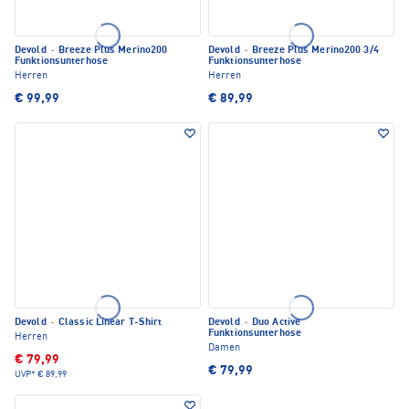
Devold
·
Breeze Plus Merino200
Devold
·
Breeze Plus Merino200 3/4
Funktionsunterhose
Funktionsunterhose
Herren
Herren
€ 99,99
€ 89,99
Devold
·
Classic Linear T-Shirt
Devold
·
Duo Active
Funktionsunterhose
Herren
Damen
€ 79,99
€ 79,99
UVP*
€ 89,99