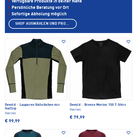
Verfügbare Produkte in deiner Nähe
Persönliche Beratung vor Ort
Sofortige Abholung möglich
SHOP AUSWÄHLEN UND PRODUKTE ANZEIGEN
Devold
·
Lauparen Skileibchen mit
Devold
·
Breeze Merino 150 T-Shirt
Halfzip
Herren
Herren
€ 79,99
€ 99,99