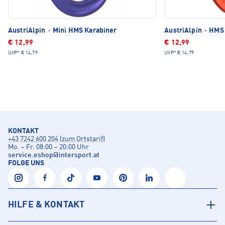
AustriAlpin
·
Mini HMS Karabiner
AustriAlpin
·
HMS 
€ 12,99
€ 12,99
UVP*
€ 14,79
UVP*
€ 14,79
KONTAKT
+43 7242 600 204 (zum Ortstarif)
Mo. – Fr. 08:00 – 20:00 Uhr
service.eshop
@
intersport.at
FOLGE UNS
HILFE & KONTAKT