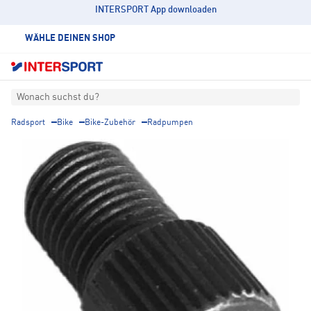
INTERSPORT App downloaden
WÄHLE DEINEN SHOP
Wonach suchst du?
Radsport
Bike
Bike-Zubehör
Radpumpen