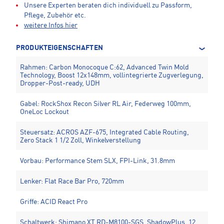
Unsere Experten beraten dich individuell zu Passform,
Pflege, Zubehör etc.
weitere Infos hier
PRODUKTEIGENSCHAFTEN
Rahmen: Carbon Monocoque C:62, Advanced Twin Mold
Technology, Boost 12x148mm, vollintegrierte Zugverlegung,
Dropper-Post-ready, UDH
Gabel: RockShox Recon Silver RL Air, Federweg 100mm,
OneLoc Lockout
Steuersatz: ACROS AZF-675, Integrated Cable Routing,
Zero Stack 1 1/2 Zoll, Winkelverstellung
Vorbau: Performance Stem SLX, FPI-Link, 31.8mm
Lenker: Flat Race Bar Pro, 720mm
Griffe: ACID React Pro
Schaltwerk: Shimano XT RD-M8100-SGS, ShadowPlus, 12